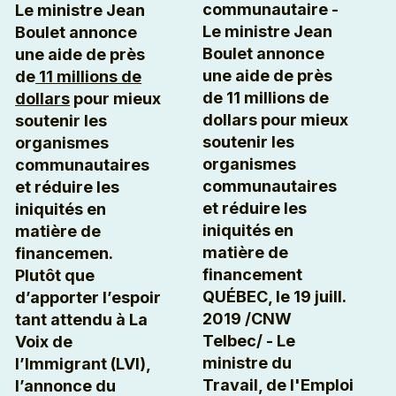
communautaire -
Le ministre Jean
Le ministre Jean
Boulet annonce
Boulet annonce
une aide de près
une aide de près
de
11 millions de
de 11 millions de
dollars
pour mieux
dollars pour mieux
soutenir les
soutenir les
organismes
organismes
communautaires
communautaires
et réduire les
et réduire les
iniquités en
iniquités en
matière de
matière de
financemen.
financement
Plutôt que
QUÉBEC, le 19 juill.
d’apporter l’espoir
2019 /CNW
tant attendu à La
Telbec/ - Le
Voix de
ministre du
l’Immigrant (LVI),
Travail, de l'Emploi
l’annonce du