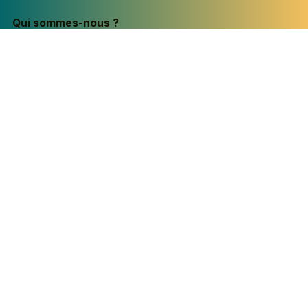
Qui sommes-nous ?
La Voix de l'Immigrant (LVI)
est un
organisme communautaire à but non
lucratif établi à Gatineau, au coeur de la
région de l'Outaouais. Depuis notre
fondation, nous oeuvrons à la défense
des droits des travailleurs et travailleuses
formés à l'étranger, et à leur intégration